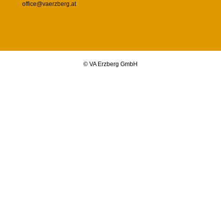
office@vaerzberg.at
© VA Erzberg GmbH