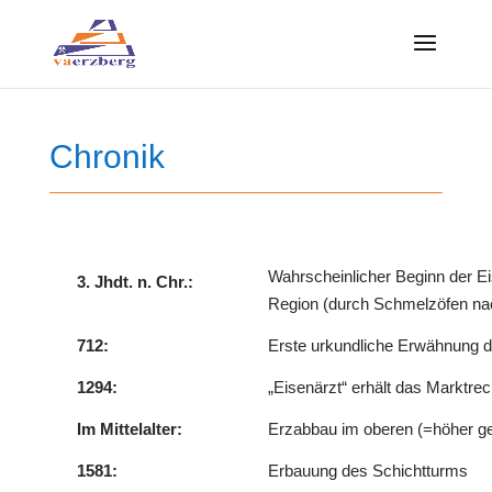
Skip
to
content
Chronik
Wahrscheinlicher Beginn der E
3. Jhdt. n. Chr.:
Region (durch Schmelzöfen n
712:
Erste urkundliche Erwähnung 
1294:
„Eisenärzt“ erhält das Marktre
Im Mittelalter:
Erzabbau im oberen (=höher ge
1581:
Erbauung des Schichtturms