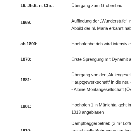
16. Jhdt. n. Chr.:
Übergang zum Grubenbau
Auffindung der „Wunderstufe“ in
1669:
Abbild der hl. Maria erkannt ha
ab 1800:
Hochofenbetrieb wird intensivie
1870:
Erste Sprengung mit Dynamit 
Übergang von der „Aktiengesell
1881:
Hauptgewerkschaft“ in die neu
- Alpine Montangesellschaft 
Hochofen 1 in Münichtal geht in
1901:
1913 angeblasen
Dampfbaggerbetrieb (2 m³ Löffel
1910:
maschinelle Bohrungen am Inn