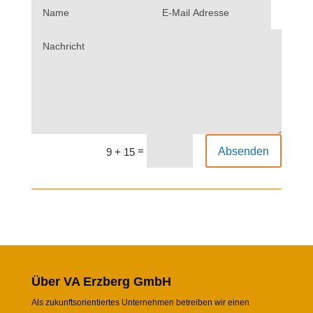
Name
E-
Alternative:
Mail
Adresse
Nachricht
=
Absenden
9 + 15
Über VA Erzberg GmbH
Als zukunftsorientiertes Unternehmen betreiben wir einen